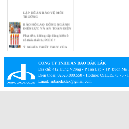
LẬP ĐỀ ÁN BẢO VỆ MÔI
TRƯỜNG
BẢO HỘ LAO ĐỘNG NGÀNH
ĐIỆN LỰC VÀ AN TOÀN ĐIỆN
Phạt tiền, không cấp đăng kiểm ô
tô thiếu thiết bị PCCC !
Ý NGHĨA THIẾT THỰC CỦA
CÔNG TÁC BẢO HỘ LAO
ĐỘNG TẠI DOANH NGHIỆP
BẢO HỘ LAO ĐỘNG -
CÔNG TY TNHH AN BẢO ĐẮK LẮK
NHỮNG KHÁI NIỆM CƠ BẢN
Địa chỉ: 412 Hùng Vương - P.Tân Lập - TP. Buôn Ma 
CẦN BIẾT
Điện thoại: 02623.888.558 - Hotline: 0911.15.75.75 -
Lạ lẫm với tour bắt buộc mặc đồ
bảo hộ lao động
Email: anbaodaklak@gmail.com
Con đường thành công của hãng
quần bò xuất thân từ đồ bảo hộ lao
động
Giày công trường DH-group – Sự
lựa chọn an toàn