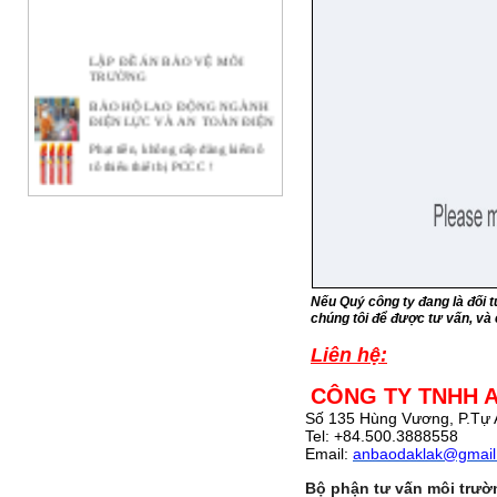
LẬP ĐỀ ÁN BẢO VỆ MÔI
TRƯỜNG
BẢO HỘ LAO ĐỘNG NGÀNH
ĐIỆN LỰC VÀ AN TOÀN ĐIỆN
Phạt tiền, không cấp đăng kiểm ô
tô thiếu thiết bị PCCC !
Ý NGHĨA THIẾT THỰC CỦA
CÔNG TÁC BẢO HỘ LAO
ĐỘNG TẠI DOANH NGHIỆP
BẢO HỘ LAO ĐỘNG -
NHỮNG KHÁI NIỆM CƠ BẢN
CẦN BIẾT
Nếu Quý công ty đang là đối t
Lạ lẫm với tour bắt buộc mặc đồ
chúng tôi để được tư vấn, va
bảo hộ lao động
Liên hệ:
Con đường thành công của hãng
quần bò xuất thân từ đồ bảo hộ lao
động
CÔNG TY TNHH A
Giày công trường DH-group – Sự
Số 135 Hùng Vương, P.Tự
lựa chọn an toàn
Tel: +84.500.388855
Email:
anbaodaklak@gmail
Bộ phận tư vấn môi trườ