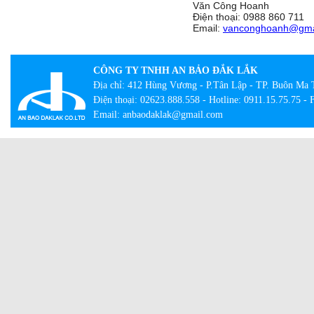
Văn Công Hoanh
Điện thoại: 0988 860 711
Email:
vanconghoanh@gma
CÔNG TY TNHH AN BẢO ĐẮK LẮK
Địa chỉ: 412 Hùng Vương - P.Tân Lập - TP. Buôn Ma 
Điện thoại: 02623.888.558 - Hotline: 0911.15.75.75 -
Email: anbaodaklak@gmail.com