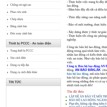
- Thực hiện việc trang bị đầy
Chống rơi ngã cao
lao động.
- Đảm bảo đầy đủ tất cả điều ki
Phao cứu sinh
- Thúc đẩy nâng cao năng suất
Chóp nhựa
- Bảo vệ môi trường, thực hiện
Băng cảnh báo
- Xây dựng được ý thức tự giá
Đèn xoay cảnh báo
- Thực hiện tốt công tác phòng
nghiệp.
Thiết bị PCCC - An toàn điện
Công tác bảo hộ lao động, thực
Trang thiết bị PCCC
động trong quá trình làm việc
nhân lao động có kiến thức sâ
Sào cách điện
việc an toàn. Như vậy bảo hộ 
việc.
Dụng cụ tiếp địa
Công ty Bảo hộ lao động A
động.
AN BẢO ĐĂKLĂK
chuy
Dụng cụ cách điện khác
bảo hộ lao động
, mũ nón bảo 
bảo hộ lao động, áo phản quan
một trong những đơn vị có uy tín 
TIN TỨC
nhiệt tình tuyệt đối!
Tin đã đưa
LẬP ĐỀ ÁN BẢO VỆ MÔI T
BẢO HỘ LAO ĐỘNG NGÀNH 
Phạt tiền, không cấp đăng kiểm ô 