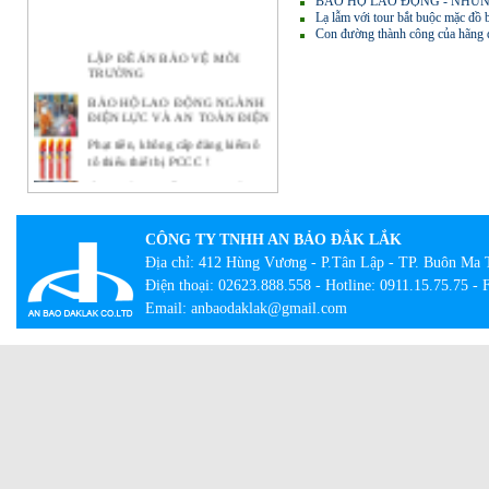
BẢO HỘ LAO ĐỘNG - NHỮN
Lạ lẫm với tour bắt buộc mặc đồ 
Con đường thành công của hãng q
LẬP ĐỀ ÁN BẢO VỆ MÔI
TRƯỜNG
BẢO HỘ LAO ĐỘNG NGÀNH
ĐIỆN LỰC VÀ AN TOÀN ĐIỆN
Phạt tiền, không cấp đăng kiểm ô
tô thiếu thiết bị PCCC !
Ý NGHĨA THIẾT THỰC CỦA
CÔNG TÁC BẢO HỘ LAO
ĐỘNG TẠI DOANH NGHIỆP
CÔNG TY TNHH AN BẢO ĐẮK LẮK
BẢO HỘ LAO ĐỘNG -
NHỮNG KHÁI NIỆM CƠ BẢN
Địa chỉ: 412 Hùng Vương - P.Tân Lập - TP. Buôn Ma 
CẦN BIẾT
Điện thoại: 02623.888.558 - Hotline: 0911.15.75.75 -
Lạ lẫm với tour bắt buộc mặc đồ
Email: anbaodaklak@gmail.com
bảo hộ lao động
Con đường thành công của hãng
quần bò xuất thân từ đồ bảo hộ lao
động
Giày công trường DH-group – Sự
lựa chọn an toàn