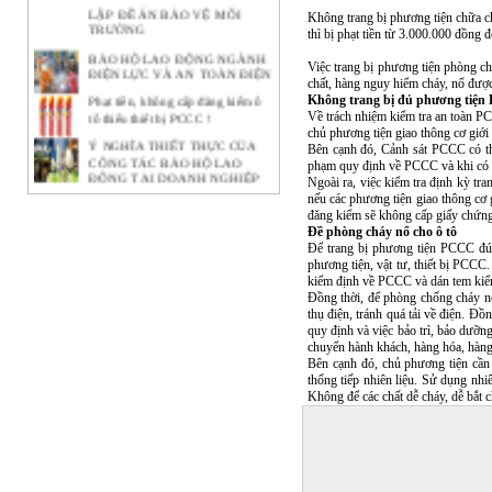
LẬP ĐỀ ÁN BẢO VỆ MÔI
Không trang bị phương tiện chữa c
TRƯỜNG
thì bị phạt tiền từ 3.000.000 đồng
BẢO HỘ LAO ĐỘNG NGÀNH
ĐIỆN LỰC VÀ AN TOÀN ĐIỆN
Việc trang bị phương tiện phòng c
chất, hàng nguy hiểm cháy, nổ đượ
Phạt tiền, không cấp đăng kiểm ô
Không trang bị đủ phương tiệ
tô thiếu thiết bị PCCC !
Về trách nhiệm kiểm tra an toàn P
chủ phương tiện giao thông cơ giới
Ý NGHĨA THIẾT THỰC CỦA
Bên cạnh đó, Cảnh sát PCCC có th
CÔNG TÁC BẢO HỘ LAO
phạm quy định về PCCC và khi có y
ĐỘNG TẠI DOANH NGHIỆP
Ngoài ra, việc kiểm tra định kỳ t
BẢO HỘ LAO ĐỘNG -
nếu các phương tiện giao thông cơ 
NHỮNG KHÁI NIỆM CƠ BẢN
đăng kiểm sẽ không cấp giấy chứn
CẦN BIẾT
Đề phòng cháy nổ cho ô tô
Để trang bị phương tiện PCCC đún
Lạ lẫm với tour bắt buộc mặc đồ
phương tiện, vật tư, thiết bị PCC
bảo hộ lao động
kiểm định về PCCC và dán tem ki
Đồng thời, để phòng chống cháy nổ
Con đường thành công của hãng
thụ điện, tránh quá tải về điện. Đồ
quần bò xuất thân từ đồ bảo hộ lao
quy định và việc bảo trì, bảo dưỡn
động
chuyển hành khách, hàng hóa, hàn
Giày công trường DH-group – Sự
Bên cạnh đó, chủ phương tiện cần 
lựa chọn an toàn
thống tiếp nhiên liệu. Sử dụng nh
Không để các chất dễ cháy, dễ bắt 