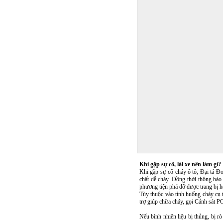
Khi gặp sự cố, lái xe nên làm gì?
Khi gặp sự cố cháy ô tô, Đại tá Đ
chất dễ cháy. Đồng thời thông báo 
phương tiện phá dỡ được trang bị h
Tùy thuộc vào tình huống cháy cụ 
trợ giúp chữa cháy, gọi Cảnh sát
Nếu bình nhiên liệu bị thủng, bị rò