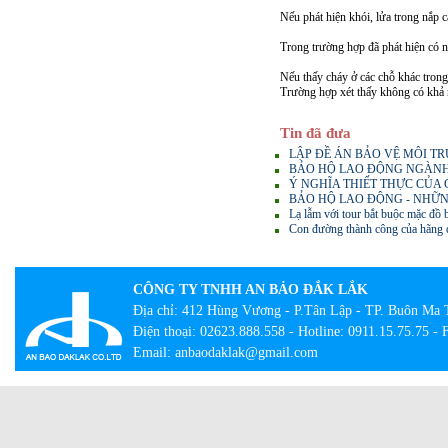
Nếu phát hiện khói, lửa trong nắp 
Trong trường hợp đã phát hiện có n
Nếu thấy cháy ở các chỗ khác trong
Trường hợp xét thấy không có khả n
Tin đã đưa
LẬP ĐỀ ÁN BẢO VỆ MÔI T
BẢO HỘ LAO ĐỘNG NGÀNH 
Ý NGHĨA THIẾT THỰC CỦA
BẢO HỘ LAO ĐỘNG - NHỮN
Lạ lẫm với tour bắt buộc mặc đồ 
Con đường thành công của hãng q
CÔNG TY TNHH AN BẢO ĐẮK LẮK
Địa chỉ: 412 Hùng Vương - P.Tân Lập - TP. Buôn Ma 
Điện thoại: 02623.888.558 - Hotline: 0911.15.75.75 -
Email: anbaodaklak@gmail.com