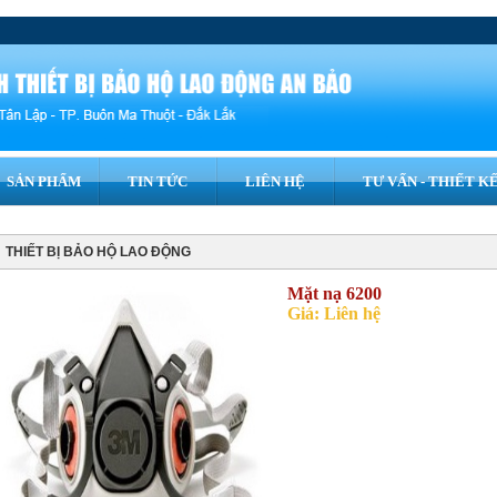
SẢN PHẨM
TIN TỨC
LIÊN HỆ
TƯ VẤN - THIẾT KÊ
THIẾT BỊ BẢO HỘ LAO ĐỘNG
Mặt nạ 6200
Giá: Liên hệ