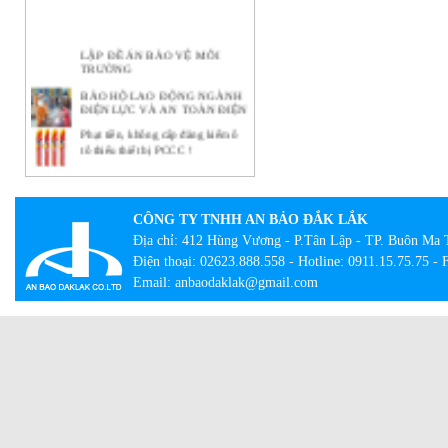
LẬP ĐỀ ÁN BẢO VỆ MÔI
TRƯỜNG
BẢO HỘ LAO ĐỘNG NGÀNH
ĐIỆN LỰC VÀ AN TOÀN ĐIỆN
Phạt tiền, không cấp đăng kiểm ô
tô thiếu thiết bị PCCC !
Ý NGHĨA THIẾT THỰC CỦA
CÔNG TÁC BẢO HỘ LAO
ĐỘNG TẠI DOANH NGHIỆP
CÔNG TY TNHH AN BẢO ĐẮK LẮK
BẢO HỘ LAO ĐỘNG -
NHỮNG KHÁI NIỆM CƠ BẢN
Địa chỉ: 412 Hùng Vương - P.Tân Lập - TP. Buôn Ma 
CẦN BIẾT
Điện thoại: 02623.888.558 - Hotline: 0911.15.75.75 -
Lạ lẫm với tour bắt buộc mặc đồ
Email: anbaodaklak@gmail.com
bảo hộ lao động
Con đường thành công của hãng
quần bò xuất thân từ đồ bảo hộ lao
động
Giày công trường DH-group – Sự
lựa chọn an toàn