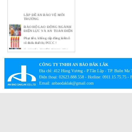
LẬP ĐỀ ÁN BẢO VỆ MÔI
TRƯỜNG
BẢO HỘ LAO ĐỘNG NGÀNH
ĐIỆN LỰC VÀ AN TOÀN ĐIỆN
Phạt tiền, không cấp đăng kiểm ô
tô thiếu thiết bị PCCC !
Ý NGHĨA THIẾT THỰC CỦA
CÔNG TÁC BẢO HỘ LAO
ĐỘNG TẠI DOANH NGHIỆP
BẢO HỘ LAO ĐỘNG -
CÔNG TY TNHH AN BẢO ĐẮK LẮK
NHỮNG KHÁI NIỆM CƠ BẢN
Địa chỉ: 412 Hùng Vương - P.Tân Lập - TP. Buôn Ma 
CẦN BIẾT
Điện thoại: 02623.888.558 - Hotline: 0911.15.75.75 -
Lạ lẫm với tour bắt buộc mặc đồ
Email: anbaodaklak@gmail.com
bảo hộ lao động
Con đường thành công của hãng
quần bò xuất thân từ đồ bảo hộ lao
động
Giày công trường DH-group – Sự
lựa chọn an toàn