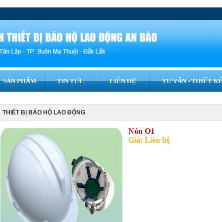
SẢN PHẨM
TIN TỨC
LIÊN HỆ
TƯ VẤN - THIẾT KÊ
THIẾT BỊ BẢO HỘ LAO ĐỘNG
Nón O1
Giá: Liên hệ