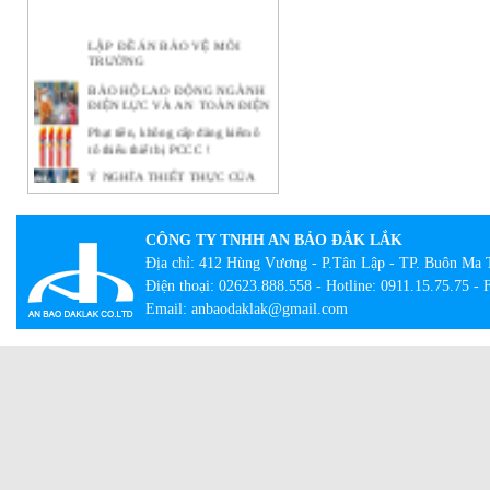
LẬP ĐỀ ÁN BẢO VỆ MÔI
TRƯỜNG
BẢO HỘ LAO ĐỘNG NGÀNH
ĐIỆN LỰC VÀ AN TOÀN ĐIỆN
Phạt tiền, không cấp đăng kiểm ô
tô thiếu thiết bị PCCC !
Ý NGHĨA THIẾT THỰC CỦA
CÔNG TÁC BẢO HỘ LAO
ĐỘNG TẠI DOANH NGHIỆP
BẢO HỘ LAO ĐỘNG -
CÔNG TY TNHH AN BẢO ĐẮK LẮK
NHỮNG KHÁI NIỆM CƠ BẢN
CẦN BIẾT
Địa chỉ: 412 Hùng Vương - P.Tân Lập - TP. Buôn Ma 
Điện thoại: 02623.888.558 - Hotline: 0911.15.75.75 -
Lạ lẫm với tour bắt buộc mặc đồ
bảo hộ lao động
Email: anbaodaklak@gmail.com
Con đường thành công của hãng
quần bò xuất thân từ đồ bảo hộ lao
động
Giày công trường DH-group – Sự
lựa chọn an toàn