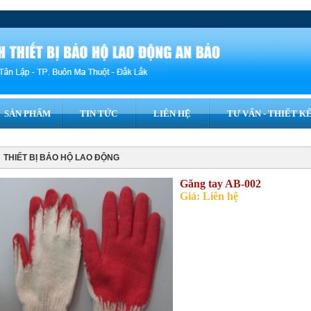
SẢN PHẨM
TIN TỨC
LIÊN HỆ
TƯ VẤN - THIẾT KÊ
THIẾT BỊ BẢO HỘ LAO ĐỘNG
Găng tay AB-002
Giá: Liên hệ