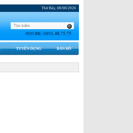
Thứ Bảy, 08/08/2026
́
TUYỂN DỤNG
BẢN ĐỒ