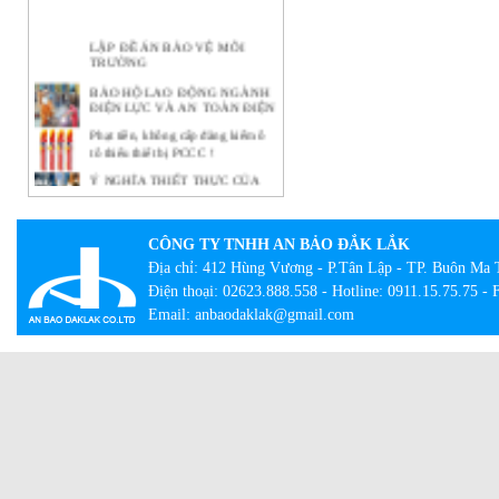
LẬP ĐỀ ÁN BẢO VỆ MÔI
TRƯỜNG
BẢO HỘ LAO ĐỘNG NGÀNH
ĐIỆN LỰC VÀ AN TOÀN ĐIỆN
Phạt tiền, không cấp đăng kiểm ô
tô thiếu thiết bị PCCC !
Ý NGHĨA THIẾT THỰC CỦA
CÔNG TÁC BẢO HỘ LAO
ĐỘNG TẠI DOANH NGHIỆP
BẢO HỘ LAO ĐỘNG -
CÔNG TY TNHH AN BẢO ĐẮK LẮK
NHỮNG KHÁI NIỆM CƠ BẢN
CẦN BIẾT
Địa chỉ: 412 Hùng Vương - P.Tân Lập - TP. Buôn Ma 
Điện thoại: 02623.888.558 - Hotline: 0911.15.75.75 -
Lạ lẫm với tour bắt buộc mặc đồ
bảo hộ lao động
Email: anbaodaklak@gmail.com
Con đường thành công của hãng
quần bò xuất thân từ đồ bảo hộ lao
động
Giày công trường DH-group – Sự
lựa chọn an toàn