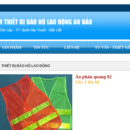
SẢN PHẨM
TIN TỨC
LIÊN HỆ
TƯ VẤN - THIẾT KÊ
THIẾT BỊ BẢO HỘ LAO ĐỘNG
Áo phản quang 02
Giá: Liên hệ