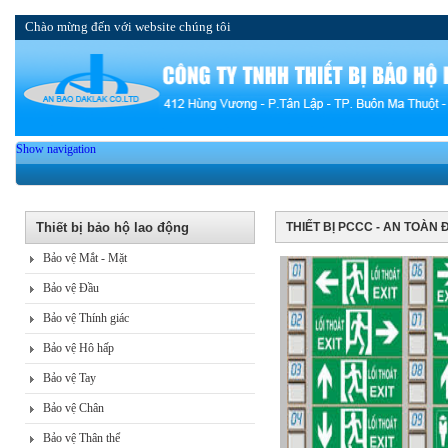
Chào mừng đến với website chúng tôi
Show navigation
Thiết bị bảo hộ lao động
THIẾT BỊ PCCC - AN TOÀN 
Bảo vệ Mắt - Mặt
Bảo vệ Đầu
Bảo vệ Thính giác
Bảo vệ Hô hấp
Bảo vệ Tay
Bảo vệ Chân
Bảo vệ Thân thể