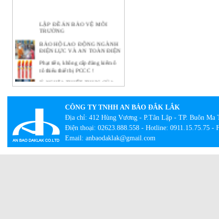
LẬP ĐỀ ÁN BẢO VỆ MÔI
TRƯỜNG
BẢO HỘ LAO ĐỘNG NGÀNH
ĐIỆN LỰC VÀ AN TOÀN ĐIỆN
Phạt tiền, không cấp đăng kiểm ô
tô thiếu thiết bị PCCC !
Ý NGHĨA THIẾT THỰC CỦA
CÔNG TÁC BẢO HỘ LAO
ĐỘNG TẠI DOANH NGHIỆP
BẢO HỘ LAO ĐỘNG -
CÔNG TY TNHH AN BẢO ĐẮK LẮK
NHỮNG KHÁI NIỆM CƠ BẢN
Địa chỉ: 412 Hùng Vương - P.Tân Lập - TP. Buôn Ma 
CẦN BIẾT
Điện thoại: 02623.888.558 - Hotline: 0911.15.75.75 -
Lạ lẫm với tour bắt buộc mặc đồ
Email: anbaodaklak@gmail.com
bảo hộ lao động
Con đường thành công của hãng
quần bò xuất thân từ đồ bảo hộ lao
động
Giày công trường DH-group – Sự
lựa chọn an toàn