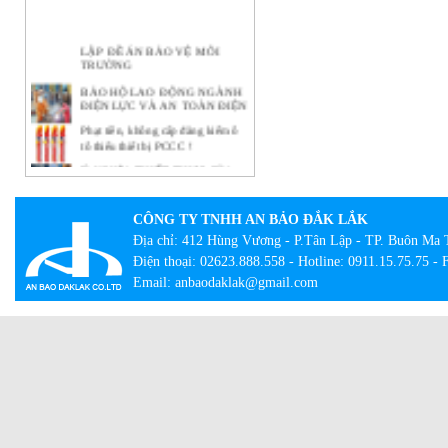
LẬP ĐỀ ÁN BẢO VỆ MÔI
TRƯỜNG
BẢO HỘ LAO ĐỘNG NGÀNH
ĐIỆN LỰC VÀ AN TOÀN ĐIỆN
Phạt tiền, không cấp đăng kiểm ô
tô thiếu thiết bị PCCC !
Ý NGHĨA THIẾT THỰC CỦA
CÔNG TÁC BẢO HỘ LAO
ĐỘNG TẠI DOANH NGHIỆP
BẢO HỘ LAO ĐỘNG -
CÔNG TY TNHH AN BẢO ĐẮK LẮK
NHỮNG KHÁI NIỆM CƠ BẢN
Địa chỉ: 412 Hùng Vương - P.Tân Lập - TP. Buôn Ma 
CẦN BIẾT
Điện thoại: 02623.888.558 - Hotline: 0911.15.75.75 -
Lạ lẫm với tour bắt buộc mặc đồ
Email: anbaodaklak@gmail.com
bảo hộ lao động
Con đường thành công của hãng
quần bò xuất thân từ đồ bảo hộ lao
động
Giày công trường DH-group – Sự
lựa chọn an toàn