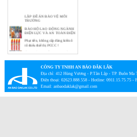
LẬP ĐỀ ÁN BẢO VỆ MÔI
TRƯỜNG
BẢO HỘ LAO ĐỘNG NGÀNH
ĐIỆN LỰC VÀ AN TOÀN ĐIỆN
Phạt tiền, không cấp đăng kiểm ô
tô thiếu thiết bị PCCC !
Ý NGHĨA THIẾT THỰC CỦA
CÔNG TÁC BẢO HỘ LAO
ĐỘNG TẠI DOANH NGHIỆP
CÔNG TY TNHH AN BẢO ĐẮK LẮK
BẢO HỘ LAO ĐỘNG -
NHỮNG KHÁI NIỆM CƠ BẢN
Địa chỉ: 412 Hùng Vương - P.Tân Lập - TP. Buôn Ma 
CẦN BIẾT
Điện thoại: 02623.888.558 - Hotline: 0911.15.75.75 -
Lạ lẫm với tour bắt buộc mặc đồ
Email: anbaodaklak@gmail.com
bảo hộ lao động
Con đường thành công của hãng
quần bò xuất thân từ đồ bảo hộ lao
động
Giày công trường DH-group – Sự
lựa chọn an toàn