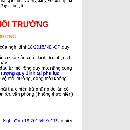
hàng tốt nhất, xứng đáng với giá trị mà
ưởng chúng tôi.
MÔI TRƯỜNG
TRƯỜNG
của nghị định
18/2015/NĐ-CP
quy
c cơ sở sản xuất, kinh doanh, dịch
này.
 đầu tư mở rộng quy mô, nâng công
 tượng quy định tại phụ lục
 vệ môi trường, đồng thời không
phải thực hiện trừ những dự án có
n ăn, văn phòng ( không thực hiện)
ện
Nghị định 18/2015/NĐ-CP
có hiệu