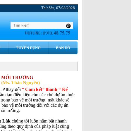
Thứ Sáu, 07/08/2026
́
TUYỂN DỤNG
BẢN ĐỒ
Ệ MÔI TRƯỜNG
75 (Ms. Thảo Nguyên)
CP thay đổi
“
Cam kết” thành “ Kế
ằm tạo điều kiện cho các chủ dự án thực
 trong bảo vệ môi trường, mặt khác sẽ
ý bảo vệ môi trường đối với các dự án
môi trường.
k Lăk
chúng tôi luôn nắm bắt nhanh
úng theo quy định của pháp luật cũng