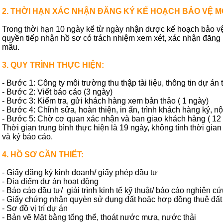
2. THỜI HẠN XÁC NHẬN ĐĂNG KÝ KẾ HOẠCH BẢO VỆ 
Trong thời hạn 10 ngày kể từ ngày nhận dược kế hoạch bảo v
quyền tiếp nhận hồ sơ có trách nhiệm xem xét, xác nhận đăng
mẫu.
3. QUY TRÌNH THỰC HIỆN:
- Bước 1: Công ty môi trường thu thập tài liệu, thông tin dự án
- Bước 2: Viết báo cáo (3 ngày)
- Bước 3: Kiểm tra, gửi khách hàng xem bản thảo ( 1 ngày)
- Bước 4: Chỉnh sửa, hoàn thiện, in ấn, trình khách hàng ký, n
- Bước 5: Chờ cơ quan xác nhận và ban giao khách hàng ( 12
Thời gian trung bình thực hiện là 19 ngày, không tính thời gian
và ký báo cáo.
4. HỒ SƠ CẦN THIỂT:
- Giấy đăng ký kinh doanh/ giấy phép đầu tư
- Địa điểm dự án hoạt động
- Báo cáo đầu tư/ giải trình kinh tế kỹ thuật/ báo cáo nghiên cứ
- Giấy chứng nhận quyèn sử dụng đất hoặc hợp đồng thuê đất
- Sơ đồ vị trí dự án
- Bản vẽ Mặt bằng tổng thể, thoát nước mưa, nước thải