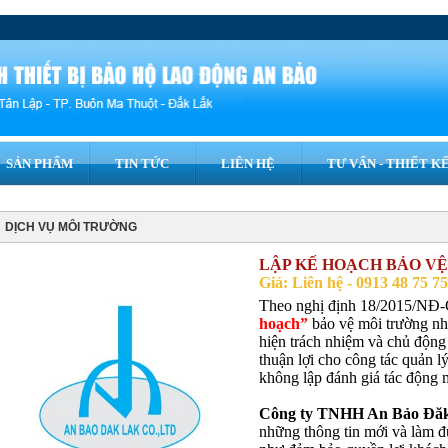
SẢN PHẨM
TIN TỨC
LIÊN HỆ
TƯ VẤN - THIẾT KÊ
DỊCH VỤ MÔI TRƯỜNG
LẬP KẾ HOẠCH BẢO V
Giá: Liên hệ - 0913 48 75 
Theo nghị định 18/2015/NĐ-
hoạch”
bảo vệ môi trường nh
hiện trách nhiệm và chủ động
thuận lợi cho công tác quản l
không lập đánh giá tác động 
Công ty TNHH An Bảo Đă
những thông tin mới và làm đ