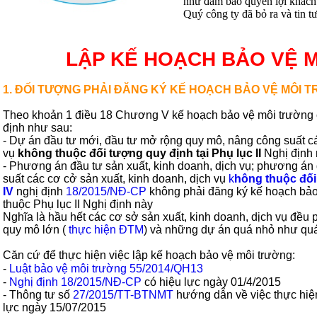
như đảm bảo quyền lợi khách 
Quý công ty đã bỏ ra và tin t
LẬP KẾ HOẠCH BẢO VỆ 
1. ĐỐI TƯỢNG PHẢI ĐĂNG KÝ KẾ HOẠCH BẢO VỆ MÔI 
Theo khoản 1 điều 18 Chương V kế hoạch bảo vệ môi trường 
định như sau:
- Dự án đầu tư mới, đầu tư mở rộng quy mô, nâng công suất cá
vụ
không thuộc đối tượng quy định tại Phụ lục II
Nghị định 
- Phương án đầu tư sản xuất, kinh doanh, dịch vụ; phương án
suất các cơ cở sản xuất, kinh doanh, dịch vụ
k
hông thuộc đối
IV
nghị định
18/2015/NĐ-CP
không phải đăng ký kế hoạch bảo
thuộc Phụ lục II Nghị định này
Nghĩa là hầu hết các cơ sở sản xuất, kinh doanh, dịch vụ đều 
quy mô lớn (
thực hiện ĐTM
) và những dự án quá nhỏ như quá
Căn cứ để thực hiện việc lập kế hoạch bảo vệ môi trường:
-
Luật bảo vệ môi trường 55/2014/QH13
-
Nghị định 18/2015/NĐ-CP
có hiệu lực ngày 01/4/2015
- Thông tư số
27/2015/TT-BTNMT
hướng dẫn về việc thực hi
lực ngày 15/07/2015