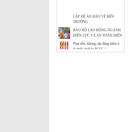
LẬP ĐỀ ÁN BẢO VỆ MÔI
TRƯỜNG
BẢO HỘ LAO ĐỘNG NGÀNH
ĐIỆN LỰC VÀ AN TOÀN ĐIỆN
Phạt tiền, không cấp đăng kiểm ô
tô thiếu thiết bị PCCC !
Ý NGHĨA THIẾT THỰC CỦA
CÔNG TÁC BẢO HỘ LAO
ĐỘNG TẠI DOANH NGHIỆP
BẢO HỘ LAO ĐỘNG -
NHỮNG KHÁI NIỆM CƠ BẢN
CẦN BIẾT
Lạ lẫm với tour bắt buộc mặc đồ
bảo hộ lao động
Con đường thành công của hãng
quần bò xuất thân từ đồ bảo hộ lao
động
Giày công trường DH-group – Sự
lựa chọn an toàn