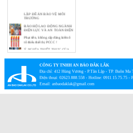
LẬP ĐỀ ÁN BẢO VỆ MÔI
TRƯỜNG
BẢO HỘ LAO ĐỘNG NGÀNH
ĐIỆN LỰC VÀ AN TOÀN ĐIỆN
Phạt tiền, không cấp đăng kiểm ô
tô thiếu thiết bị PCCC !
Ý NGHĨA THIẾT THỰC CỦA
CÔNG TÁC BẢO HỘ LAO
ĐỘNG TẠI DOANH NGHIỆP
BẢO HỘ LAO ĐỘNG -
CÔNG TY TNHH AN BẢO ĐẮK LẮK
NHỮNG KHÁI NIỆM CƠ BẢN
Địa chỉ: 412 Hùng Vương - P.Tân Lập - TP. Buôn Ma 
CẦN BIẾT
Điện thoại: 02623.888.558 - Hotline: 0911.15.75.75 -
Lạ lẫm với tour bắt buộc mặc đồ
Email: anbaodaklak@gmail.com
bảo hộ lao động
Con đường thành công của hãng
quần bò xuất thân từ đồ bảo hộ lao
động
Giày công trường DH-group – Sự
lựa chọn an toàn