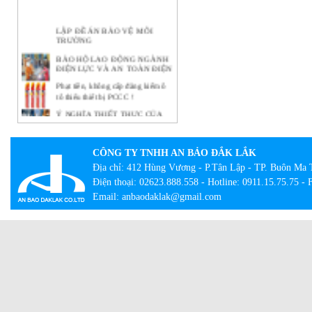
LẬP ĐỀ ÁN BẢO VỆ MÔI
TRƯỜNG
BẢO HỘ LAO ĐỘNG NGÀNH
ĐIỆN LỰC VÀ AN TOÀN ĐIỆN
Phạt tiền, không cấp đăng kiểm ô
tô thiếu thiết bị PCCC !
Ý NGHĨA THIẾT THỰC CỦA
CÔNG TÁC BẢO HỘ LAO
ĐỘNG TẠI DOANH NGHIỆP
BẢO HỘ LAO ĐỘNG -
CÔNG TY TNHH AN BẢO ĐẮK LẮK
NHỮNG KHÁI NIỆM CƠ BẢN
Địa chỉ: 412 Hùng Vương - P.Tân Lập - TP. Buôn Ma 
CẦN BIẾT
Điện thoại: 02623.888.558 - Hotline: 0911.15.75.75 -
Lạ lẫm với tour bắt buộc mặc đồ
bảo hộ lao động
Email: anbaodaklak@gmail.com
Con đường thành công của hãng
quần bò xuất thân từ đồ bảo hộ lao
động
Giày công trường DH-group – Sự
lựa chọn an toàn