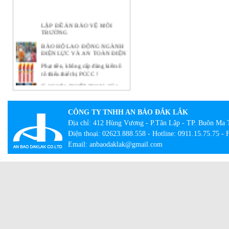
LẬP ĐỀ ÁN BẢO VỆ MÔI
TRƯỜNG
BẢO HỘ LAO ĐỘNG NGÀNH
ĐIỆN LỰC VÀ AN TOÀN ĐIỆN
Phạt tiền, không cấp đăng kiểm ô
tô thiếu thiết bị PCCC !
Ý NGHĨA THIẾT THỰC CỦA
CÔNG TÁC BẢO HỘ LAO
ĐỘNG TẠI DOANH NGHIỆP
BẢO HỘ LAO ĐỘNG -
CÔNG TY TNHH AN BẢO ĐẮK LẮK
NHỮNG KHÁI NIỆM CƠ BẢN
Địa chỉ: 412 Hùng Vương - P.Tân Lập - TP. Buôn Ma 
CẦN BIẾT
Điện thoại: 02623.888.558 - Hotline: 0911.15.75.75 -
Lạ lẫm với tour bắt buộc mặc đồ
Email: anbaodaklak@gmail.com
bảo hộ lao động
Con đường thành công của hãng
quần bò xuất thân từ đồ bảo hộ lao
động
Giày công trường DH-group – Sự
lựa chọn an toàn