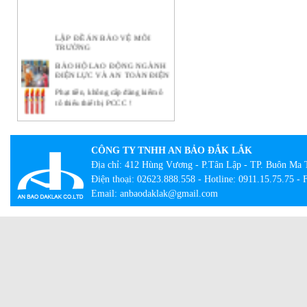
LẬP ĐỀ ÁN BẢO VỆ MÔI
TRƯỜNG
BẢO HỘ LAO ĐỘNG NGÀNH
ĐIỆN LỰC VÀ AN TOÀN ĐIỆN
Phạt tiền, không cấp đăng kiểm ô
tô thiếu thiết bị PCCC !
Ý NGHĨA THIẾT THỰC CỦA
CÔNG TÁC BẢO HỘ LAO
ĐỘNG TẠI DOANH NGHIỆP
CÔNG TY TNHH AN BẢO ĐẮK LẮK
BẢO HỘ LAO ĐỘNG -
NHỮNG KHÁI NIỆM CƠ BẢN
Địa chỉ: 412 Hùng Vương - P.Tân Lập - TP. Buôn Ma 
CẦN BIẾT
Điện thoại: 02623.888.558 - Hotline: 0911.15.75.75 -
Lạ lẫm với tour bắt buộc mặc đồ
Email: anbaodaklak@gmail.com
bảo hộ lao động
Con đường thành công của hãng
quần bò xuất thân từ đồ bảo hộ lao
động
Giày công trường DH-group – Sự
lựa chọn an toàn