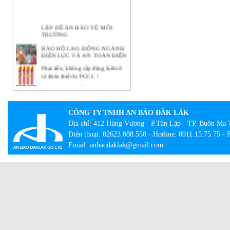
LẬP ĐỀ ÁN BẢO VỆ MÔI
TRƯỜNG
BẢO HỘ LAO ĐỘNG NGÀNH
ĐIỆN LỰC VÀ AN TOÀN ĐIỆN
Phạt tiền, không cấp đăng kiểm ô
tô thiếu thiết bị PCCC !
Ý NGHĨA THIẾT THỰC CỦA
CÔNG TÁC BẢO HỘ LAO
ĐỘNG TẠI DOANH NGHIỆP
CÔNG TY TNHH AN BẢO ĐẮK LẮK
BẢO HỘ LAO ĐỘNG -
NHỮNG KHÁI NIỆM CƠ BẢN
Địa chỉ: 412 Hùng Vương - P.Tân Lập - TP. Buôn Ma 
CẦN BIẾT
Điện thoại: 02623.888.558 - Hotline: 0911.15.75.75 -
Lạ lẫm với tour bắt buộc mặc đồ
Email: anbaodaklak@gmail.com
bảo hộ lao động
Con đường thành công của hãng
quần bò xuất thân từ đồ bảo hộ lao
động
Giày công trường DH-group – Sự
lựa chọn an toàn